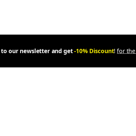
 to our newsletter and get
-10% Discount
!
for the 