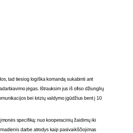
, tad tiesiog logiška komandą sukabinti ant
radarbiavimo jėgas. Ištrauksim jus iš ofiso džiunglių
komunikacijos bei krizių valdymo įgūdžius bent į 10
įmonės specifiką: nuo kooperacinių žaidimų iki
irmadienis darbe atrodys kaip pasivaikščiojimas