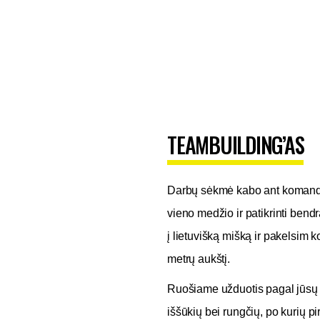
TEAMBUILDING’AS
Darbų sėkmė kabo ant komandos
vieno medžio ir patikrinti bend
į lietuvišką mišką ir pakelsim 
metrų aukštį.
Ruošiame užduotis pagal jūsų 
iššūkių bei rungčių, po kurių p