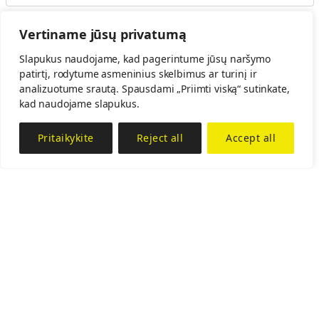
Vertiname jūsų privatumą
Slapukus naudojame, kad pagerintume jūsų naršymo
patirtį, rodytume asmeninius skelbimus ar turinį ir
analizuotume srautą. Spausdami „Priimti viską“ sutinkate,
kad naudojame slapukus.
Pritaikykite
Reject all
Accept all
UNO PARKS